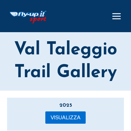
Salta
al
contenuto
Val Taleggio
Trail Gallery
2025
VISUALIZZA