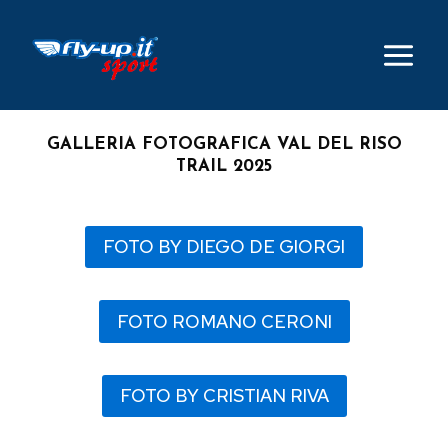
Salta
al
contenuto
GALLERIA FOTOGRAFICA VAL DEL RISO
TRAIL 2025
FOTO BY DIEGO DE GIORGI
FOTO ROMANO CERONI
FOTO BY CRISTIAN RIVA